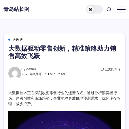
Skip
青岛站长网
to
content
大数据
大数据驱动零售创新，精准策略助力销
售高效飞跃
大
By
dawei
已关闭评论
数
2025年8月1日
1 Min Read
据
驱
动
大数据技术正在深刻改变零售行业的运营方式。通过分析消费者行
零
为、购买习惯和市场趋势，企业能够更准确地预测需求，优化库存管
售
创
理，减少浪费。
新，
精
准
策
略