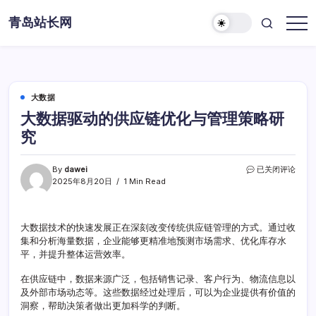
Skip
青岛站长网
to
content
大数据
大数据驱动的供应链优化与管理策略研
究
大
By
dawei
已关闭评论
数
2025年8月20日
1 Min Read
据
驱
动
大数据技术的快速发展正在深刻改变传统供应链管理的方式。通过收
的
集和分析海量数据，企业能够更精准地预测市场需求、优化库存水
供
应
平，并提升整体运营效率。
链
优
在供应链中，数据来源广泛，包括销售记录、客户行为、物流信息以
化
及外部市场动态等。这些数据经过处理后，可以为企业提供有价值的
与
洞察，帮助决策者做出更加科学的判断。
管