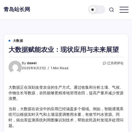
Skip
青岛站长网
to
content
大数据
大数据赋能农业：现状应用与未来展望
大
By
dawei
已关闭评论
数
2025年8月21日
1 Min Read
据
赋
能
大数据正在深刻改变农业的生产方式。通过收集和分析土壤、气候、
农
作物生长等数据，农民能够更精准地管理农田，提高产量并减少资源
业：
现
浪费。
状
应
当前，大数据在农业中的应用已经涵盖多个领域。例如，智能灌溉系
用
统可以根据实时天气和土壤湿度调整用水量，有效节约水资源。同
与
时，病虫害监测系统利用图像识别技术，帮助农民及时发现并处理问
未
题。
来