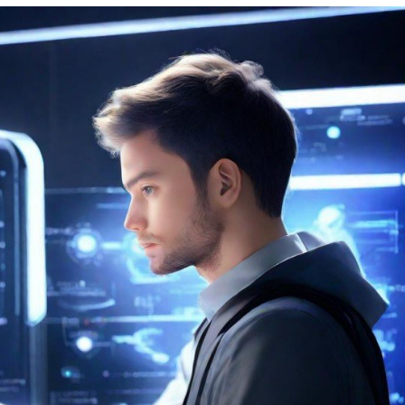
发
展：
现
状、
应
用
与
未
来
前
景