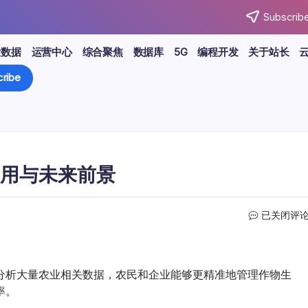
Subscribe
大数据
运营中心
综合聚焦
数据库
5G
编程开发
关于站长
ribe
用与未来前景
大
已关闭评
数
据
驱
动
分析大量农业相关数据，农民和企业能够更精准地管理作物生
农
率。
业