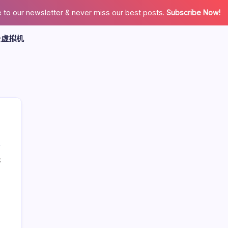
 to our newsletter & never miss our best posts.
Subscribe Now!
云虚拟机
论
广告
最新文章