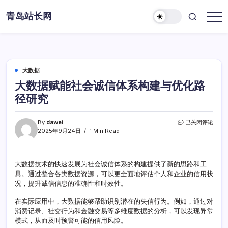
Skip
青岛站长网
to
content
大数据
大数据赋能社会诚信体系构建与优化路
径研究
大
By
dawei
已关闭评论
数
2025年9月24日
1 Min Read
据
赋
能
大数据技术的快速发展为社会诚信体系的构建提供了新的思路和工
社
具。通过整合各类数据资源，可以更全面地评估个人和企业的信用状
会
诚
况，提升诚信信息的准确性和时效性。
信
体
在实际应用中，大数据能够帮助识别潜在的失信行为。例如，通过对
系
消费记录、社交行为和金融交易等多维度数据的分析，可以发现异常
构
模式，从而及时预警可能的信用风险。
建