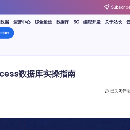
Subscribe
大数据
运营中心
综合聚焦
数据库
5G
编程开发
关于站长
ribe
Access数据库实操指南
ADODB
已关闭评
技
术
连
接
Microsoft
Access