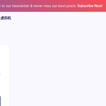
 to our newsletter & never miss our best posts.
Subscribe Now!
云虚拟机
论
广告
最新文章