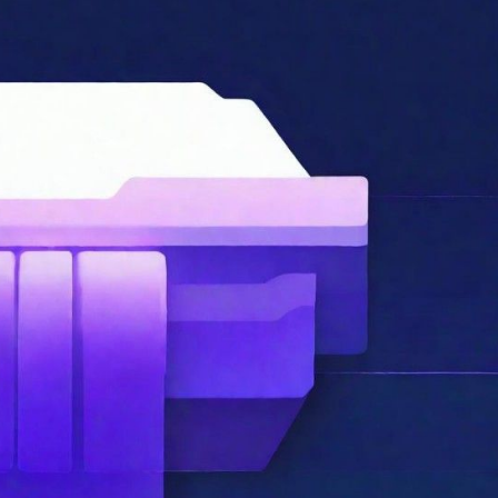
数
据
库
实
操
指
南