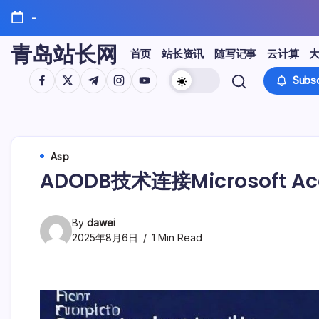
Skip
-
to
content
青岛站长网
首页
站长资讯
随写记事
云计算
https://www.facebook.com/
https://twitter.com/
https://t.me/
https://www.instagram.com/
https://youtube.com/
Subsc
Asp
ADODB技术连接Microsoft 
By
dawei
2025年8月6日
1 Min Read