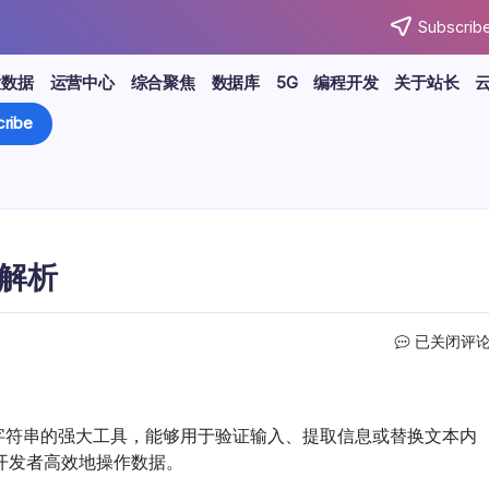
Subscribe
大数据
运营中心
综合聚焦
数据库
5G
编程开发
关于站长
ribe
例解析
ASP
已关闭评
正
则
表
达
达式是处理字符串的强大工具，能够用于验证输入、提取信息或替换文本内
式
开发者高效地操作数据。
技