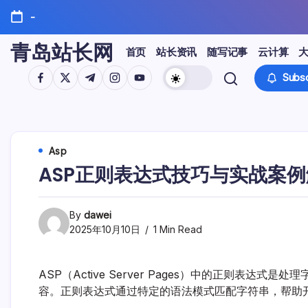
Skip
-
to
content
青岛站长网
首页
站长资讯
随写记事
云计算
https://www.facebook.com/
https://twitter.com/
https://t.me/
https://www.instagram.com/
https://youtube.com/
Subsc
Asp
ASP正则表达式技巧与实战案
By
dawei
2025年10月10日
1 Min Read
ASP（Active Server Pages）中的正则表
容。正则表达式通过特定的语法模式匹配字符串，帮助