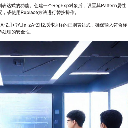
巧
正则表达式的功能。创建一个RegExp对象后，设置其Pattern属性
与
，或使用Replace方法进行替换操作。
实
战
_]+?\\.[a-zA-Z]{2,3}$这样的正则表达式，确保输入符合标
案
单处理的安全性。
例
解
析