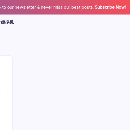
 to our newsletter & never miss our best posts.
Subscribe Now!
云虚拟机
论
广告
最新文章