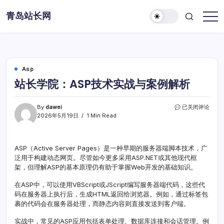
Skip
青岛站长网
to
content
Asp
站长学院：ASP技术实战与案例解析
站
By
dawei
已关闭评论
长
2026年5月19日
1 Min Read
学
院：
ASP
ASP（Active Server Pages）是一种早期的服务器端脚本技术，广
技
泛用于构建动态网页。尽管如今更多采用ASP.NET或其他现代框
术
实
架，但理解ASP的基本原理仍有助于掌握Web开发的基础知识。
战
与
在ASP中，可以使用VBScript或JScript编写服务器端代码，这些代
案
码在服务器上执行后，生成HTML返回给浏览器。例如，通过标签包
例
裹的代码会在服务器处理，而静态内容则直接发送到客户端。
解
析
实战中，常见的ASP应用包括表单处理、数据库连接和会话管理。例