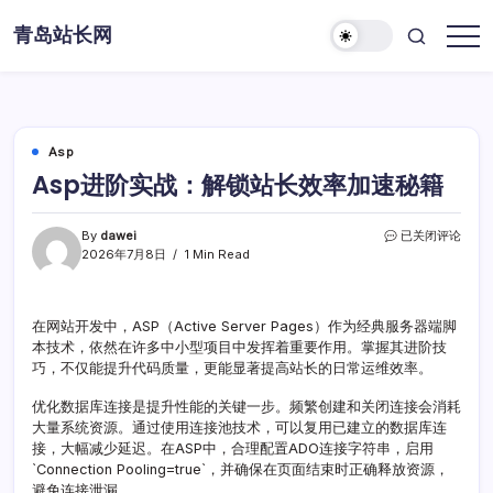
Skip
青岛站长网
to
content
Asp
Asp进阶实战：解锁站长效率加速秘籍
Asp
By
dawei
已关闭评论
进
2026年7月8日
1 Min Read
阶
实
战：
在网站开发中，ASP（Active Server Pages）作为经典服务器端脚
解
本技术，依然在许多中小型项目中发挥着重要作用。掌握其进阶技
锁
站
巧，不仅能提升代码质量，更能显著提高站长的日常运维效率。
长
效
优化数据库连接是提升性能的关键一步。频繁创建和关闭连接会消耗
率
大量系统资源。通过使用连接池技术，可以复用已建立的数据库连
加
接，大幅减少延迟。在ASP中，合理配置ADO连接字符串，启用
速
`Connection Pooling=true`，并确保在页面结束时正确释放资源，
秘
避免连接泄漏。