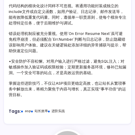
代码结构的模块化设计同样不可忽视。将通用功能封装成独立的
include文件或自定义函数，如用户验证、日志记录、邮件发送等，
能有效降低重复代码量。同时，遵循单一职责原则，使每个模块专注
处理特定任务，便于后期维护与调试。
错误处理机制应被充分重视。使用`On Error Resume Next`虽可避
免程序崩溃，但必须配合`Err.Number`判断与日志记录，防止隐藏错
误影响用户体验。建议在关键逻辑处添加详细的异常捕获与提示，帮
助快速定位问题。
•安全防护不容松懈。对用户输入进行严格过滤，避免SQL注入；对
敏感操作加入验证码或权限校验；定期更新服务器环境，修补已知漏
洞。一个安全可靠的站点，才是高效运营的基础。
掌握这些进阶技巧，不仅让ASP项目更稳定高效，也让站长从繁琐事
务中解放出来，将精力聚焦于内容与增长，真正实现“事半功倍”的运
营目标。
Tags:
asp
站长效率
进阶实战