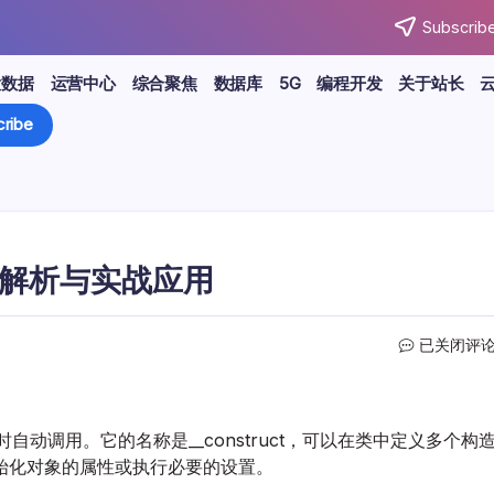
Subscribe
大数据
运营中心
综合聚焦
数据库
5G
编程开发
关于站长
ribe
度解析与实战应用
PHP
已关闭评
构
造
函
数
动调用。它的名称是__construct，可以在类中定义多个构
与
始化对象的属性或执行必要的设置。
析