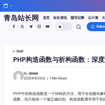
Skip
-
to
content
青岛站长网
首页
站长资讯
随写记事
云计算
https://www.facebook.com/
https://twitter.com/
https://t.me/
https://www.instagram.com/
https://youtube.com/
Subsc
PHP
PHP构造函数与析构函数：深
By
dawei
2025年8月6日
1 Min Read
PHP中的构造函数是一个特殊的方法，用于在创建对象时自
函数，但只能有一个被正确识别。构造函数通常用于初