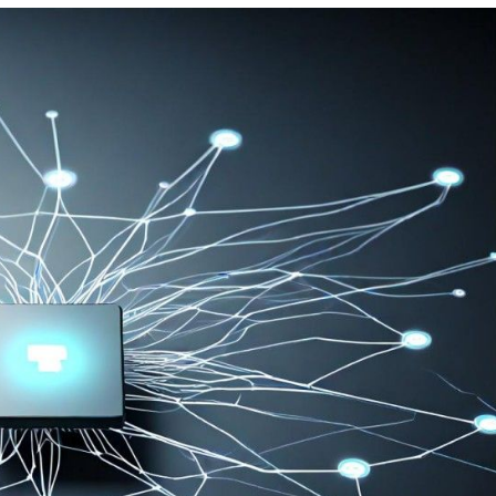
构
函
数：
深
度
解
析
与
实
战
应
用