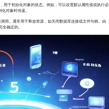
与
义一次，用于初始化对象的状态。例如，可以设置默认属性值或执行必
析
例化对象时传递。
构
函
使用时被调用。通常用于释放资源，如关闭数据库连接或文件句柄。由
数
完全确定的。
的
原
理
及
应
用