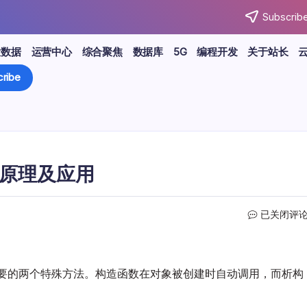
Subscribe
大数据
运营中心
综合聚焦
数据库
5G
编程开发
关于站长
ribe
的原理及应用
详
已关闭评
解
PHP
构
造
重要的两个特殊方法。构造函数在对象被创建时自动调用，而析构
函
数