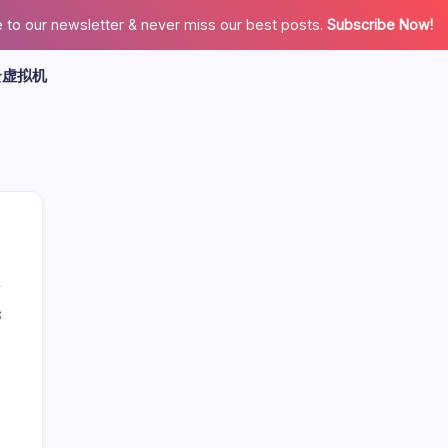
 to our newsletter & never miss our best posts.
Subscribe Now!
云虚拟机
论
广告
最新文章