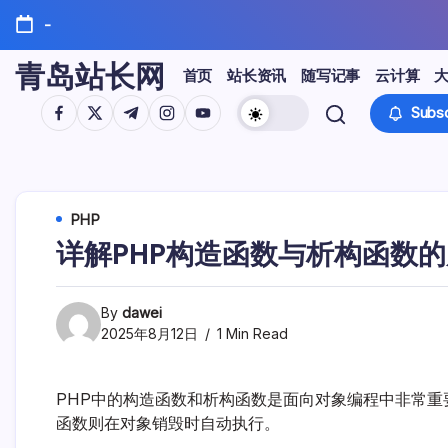
Skip
-
to
content
青岛站长网
首页
站长资讯
随写记事
云计算
https://www.facebook.com/
https://twitter.com/
https://t.me/
https://www.instagram.com/
https://youtube.com/
Subsc
PHP
详解PHP构造函数与析构函数
By
dawei
2025年8月12日
1 Min Read
PHP中的构造函数和析构函数是面向对象编程中非常
函数则在对象销毁时自动执行。