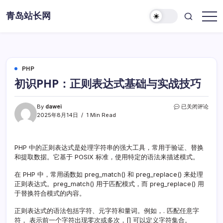
Skip
青岛站长网
to
content
PHP
初识PHP：正则表达式基础与实战技巧
初
By
dawei
已关闭评论
识
2025年8月14日
1 Min Read
PHP：
正
则
PHP 中的正则表达式是处理字符串的强大工具，常用于验证、替换
表
和提取数据。它基于 POSIX 标准，使用特定的语法来描述模式。
达
式
基
在 PHP 中，常用函数如 preg_match() 和 preg_replace() 来处理
础
正则表达式。preg_match() 用于匹配模式，而 preg_replace() 用
与
于替换符合模式的内容。
实
战
正则表达式的语法包括字符、元字符和量词。例如，. 匹配任意字
技
符， 表示前一个字符出现零次或多次，[] 可以定义字符集合。