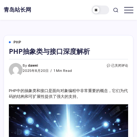
Skip
青岛站长网
to
content
PHP
PHP抽象类与接口深度解析
PHP
By
dawei
已关闭评论
抽
2025年8月20日
1 Min Read
象
类
与
PHP中的抽象类和接口是面向对象编程中非常重要的概念，它们为代
接
码的结构和可扩展性提供了强大的支持。
口
深
度
解
析