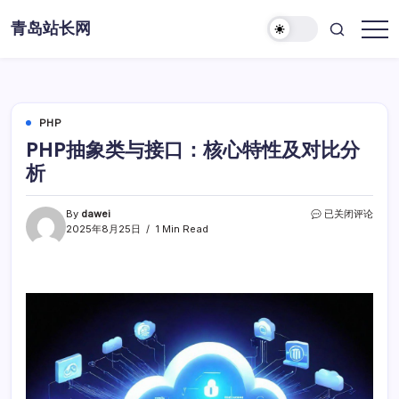
Skip
青岛站长网
to
content
PHP
PHP抽象类与接口：核心特性及对比分
析
PHP
By
dawei
已关闭评论
抽
2025年8月25日
1 Min Read
象
类
与
接
口：
核
心
特
性
及
对