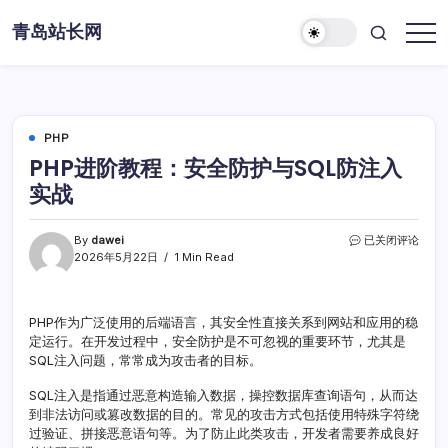
Skip
青岛站长网
to
content
PHP
PHP进阶教程：安全防护与SQL防注入
实战
PHP
By
dawei
已关闭评论
进
2026年5月22日
1 Min Read
阶
教
程：
PHP作为广泛使用的后端语言，其安全性直接关系到网站和应用的稳
安
定运行。在开发过程中，安全防护是不可忽视的重要环节，尤其是
全
防
SQL注入问题，常常成为攻击者的目标。
护
与
SQL注入是指通过恶意构造输入数据，操控数据库查询语句，从而达
SQL
到非法访问或篡改数据的目的。常见的攻击方式包括使用特殊字符绕
防
过验证、拼接恶意语句等。为了防止此类攻击，开发者需要养成良好
注