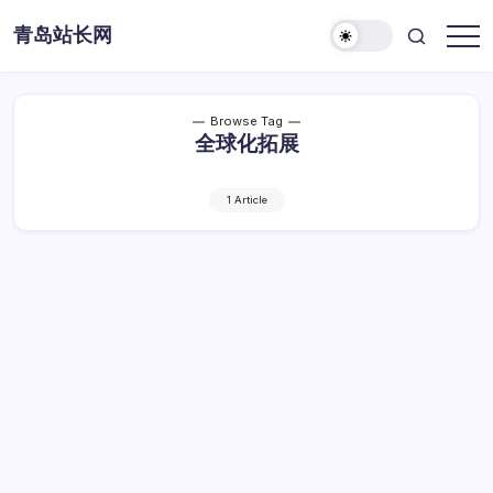
Skip
青岛站长网
to
content
Browse Tag
全球化拓展
1 Article
破局海外：互联网站长全球化拓展实战策略
指南
破
By
Dawei
1 Min Read
已关闭评论
局