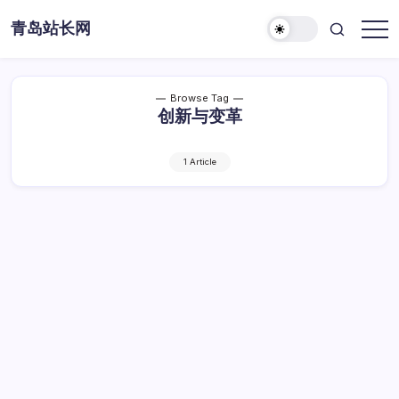
Skip
青岛站长网
to
content
Browse Tag
创新与变革
1 Article
大数据赋能：营销策略创新与变革路径探析
大
By
Dawei
1 Min Read
已关闭评论
数
据
大数据赋能：营销策略创新与变革路径探析
赋