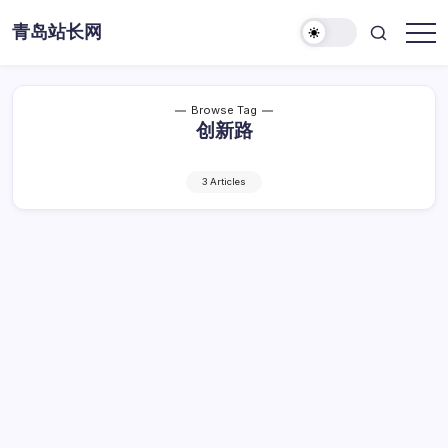
Skip
青岛站长网
to
content
Browse Tag
创新路
3 Articles
云启教育新篇：资源共享创新路，挑战与共
前行
云
By
Dawei
1 Min Read
已关闭评论
启