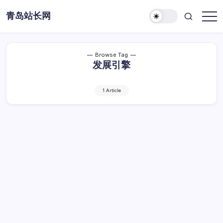
Skip
青岛站长网
to
content
Browse Tag
发展引擎
1 Article
站长资讯：中小网站发展的强劲引擎与助力
密钥
站
By
Dawei
1 Min Read
已关闭评论
长