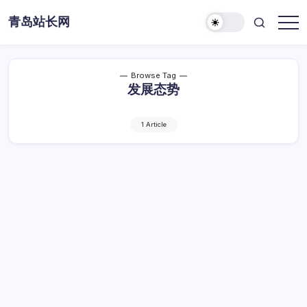
Skip
青岛站长网
to
content
Browse Tag
发展态势
1 Article
站长资讯如何影响中小网站发展态势
站
By
Dawei
1 Min Read
已关闭评论
长
资
站长资讯如何影响中小网站发展态势
讯