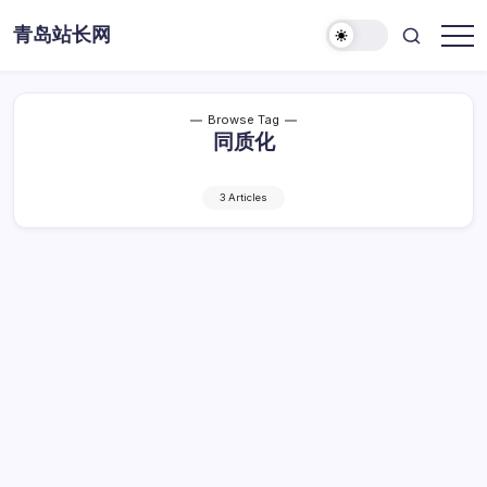
Skip
青岛站长网
to
content
Browse Tag
同质化
3 Articles
站长传媒：破局同质化，多元战略拓新增长
站
By
Dawei
1 Min Read
已关闭评论
长
传
站长传媒：破局同质化，多元战略拓新增长
媒：