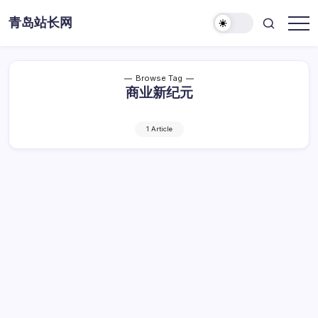
Skip
青岛站长网
to
content
Browse Tag
商业新纪元
1 Article
解锁大数据核心密码，深挖价值引领商业新
纪元
解
By
Dawei
1 Min Read
已关闭评论
锁