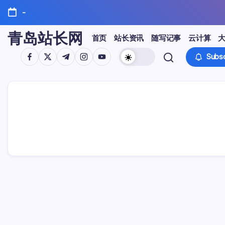
Skip
-
to
content
青岛站长网
首页
站长资讯
随写记事
云计算
https://www.facebook.com/
https://twitter.com/
https://t.me/
https://www.instagram.com/
https://youtube.com/
Subsc