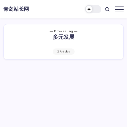
Skip
青岛站长网
to
content
Browse Tag
多元发展
2 Articles
站长传媒：内容创新领航，多元发展共筑新
蓝图
站
By
Dawei
1 Min Read
已关闭评论
长