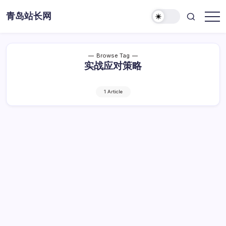
Skip
青岛站长网
to
content
Browse Tag
实战应对策略
1 Article
新搜索引擎算法变革下的SEO影响与实战应
对策略
新
By
Dawei
1 Min Read
已关闭评论
搜