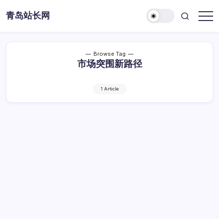
Skip
青岛站长网
to
content
Browse Tag
市场突围新路径
1 Article
站长领航：破局传媒激战，探寻市场突围新
路径
站
By
Dawei
1 Min Read
已关闭评论
长