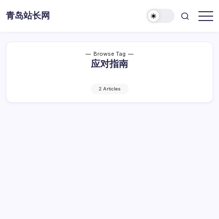
Skip
青岛站长网
to
content
Browse Tag
应对指南
2 Articles
算法风险警报！站长必看应对指南
算
By
Dawei
1 Min Read
已关闭评论
法
风
算法风险警报！站长必看应对指南
险