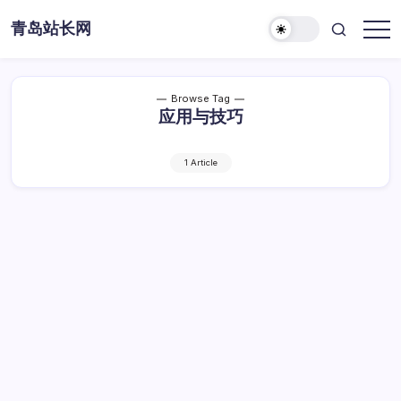
Skip
青岛站长网
to
content
Browse Tag
应用与技巧
1 Article
ASP正则表达式应用与技巧深度解析
ASP
By
Dawei
1 Min Read
已关闭评论
正
则
ASP正则表达式应用与技巧深度解析
表