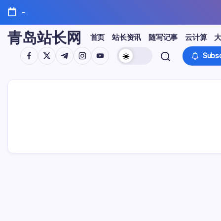
Skip
-
to
content
青岛站长网
首页
站长资讯
随写记事
云计算
https://www.facebook.com/
https://twitter.com/
https://t.me/
https://www.instagram.com/
https://youtube.com/
Subsc