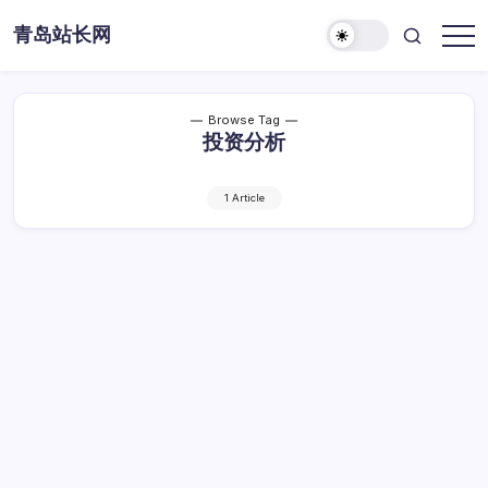
Skip
青岛站长网
to
content
Browse Tag
投资分析
1 Article
数据领航未来：站长必备的数据驱动投资分
析指南
数
By
Dawei
1 Min Read
已关闭评论
据