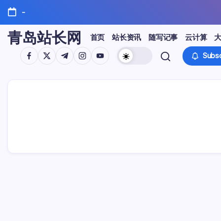
Skip
-
to
content
青岛站长网
首页
站长资讯
随写记事
云计算
https://www.facebook.com/
https://twitter.com/
https://t.me/
https://www.instagram.com/
https://youtube.com/
Subsc