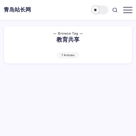
Skip
青岛站长网
to
content
Browse Tag
教育共享
7 Articles
云计算赋能教育共享：创新路径与实施挑战
解析
云
By
Dawei
1 Min Read
已关闭评论
计