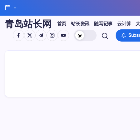
Skip
-
to
content
青岛站长网
首页
站长资讯
随写记事
云计算
https://www.facebook.com/
https://twitter.com/
https://t.me/
https://www.instagram.com/
https://youtube.com/
Subsc