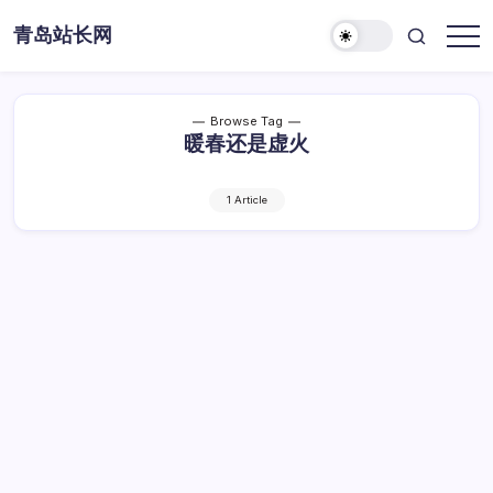
Skip
青岛站长网
to
content
Browse Tag
暖春还是虚火
1 Article
站长视角：内容创业是暖春还是虚火？
站
By
Dawei
1 Min Read
已关闭评论
长
视
站长视角：内容创业是暖春还是虚火？
角：