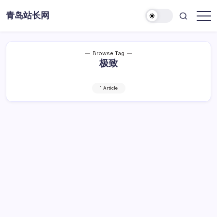
Skip
青岛站长网
to
content
Browse Tag
极致
1 Article
打造极致：为机器学习构建高性能Linux环
境指南
打
By
Dawei
1 Min Read
已关闭评论
造