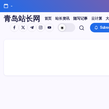
Skip
-
to
content
青岛站长网
首页
站长资讯
随写记事
云计算
https://www.facebook.com/
https://twitter.com/
https://t.me/
https://www.instagram.com/
https://youtube.com/
Subsc