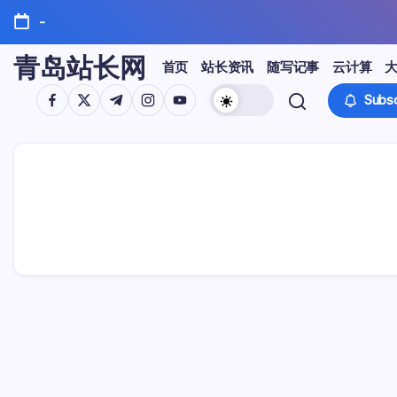
Skip
-
to
content
青岛站长网
首页
站长资讯
随写记事
云计算
https://www.facebook.com/
https://twitter.com/
https://t.me/
https://www.instagram.com/
https://youtube.com/
Subsc