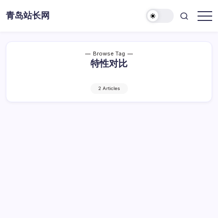
Skip
青岛站长网
to
content
Browse Tag
特性对比
2 Articles
SwiftUI与UIKit：特性对比及适用场景分析
SwiftUI
By
Dawei
1 Min Read
已关闭评论
与
UIKit：
SwiftUI与UIKit：特性对比及适用场景分析
特