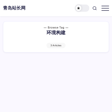
Skip
青岛站长网
to
content
Browse Tag
环境构建
3 Articles
Linux系统下高安全数据库环境构建实战手
册
Linux
By
Dawei
1 Min Read
已关闭评论
系