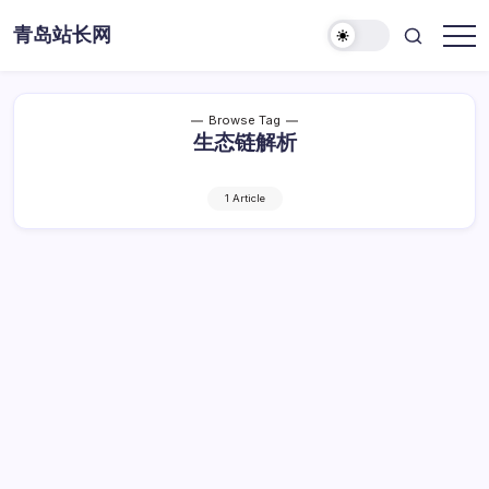
Skip
青岛站长网
to
content
Browse Tag
生态链解析
1 Article
云计算生态全景：服务提供商的生态链解析
与构建策略
云
By
Dawei
1 Min Read
已关闭评论
计