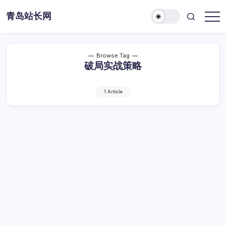
Skip
青岛站长网
to
content
Browse Tag
破局实战策略
1 Article
互联网新潮下站长破局实战策略
互
By
Dawei
1 Min Read
已关闭评论
联
网
互联网新潮下站长破局实战策略
新