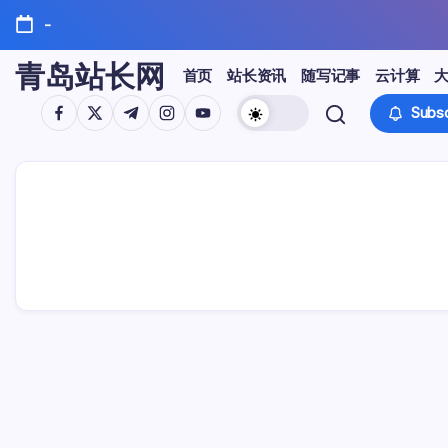
Skip
-
to
content
青岛站长网
首页
站长资讯
随写记事
云计算
https://www.facebook.com/
https://twitter.com/
https://t.me/
https://www.instagram.com/
https://youtube.com/
Subsc