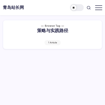
Skip
青岛站长网
to
content
Browse Tag
策略与实践路径
1 Article
大数据赋能：智能供应链管理策略与实践路
径探索
大
By
Dawei
1 Min Read
已关闭评论
数