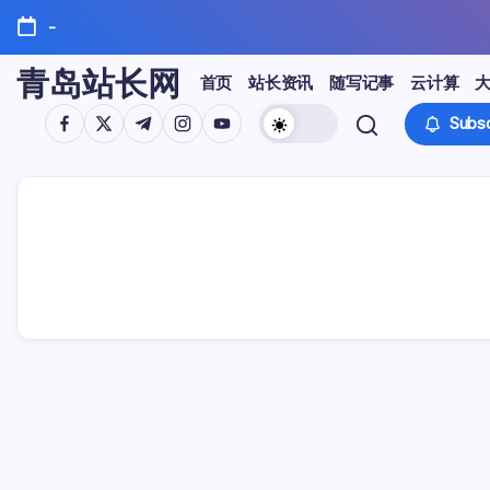
Skip
-
to
content
青岛站长网
首页
站长资讯
随写记事
云计算
https://www.facebook.com/
https://twitter.com/
https://t.me/
https://www.instagram.com/
https://youtube.com/
Subsc