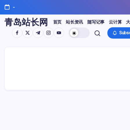
Skip
-
to
content
青岛站长网
首页
站长资讯
随写记事
云计算
https://www.facebook.com/
https://twitter.com/
https://t.me/
https://www.instagram.com/
https://youtube.com/
Subsc