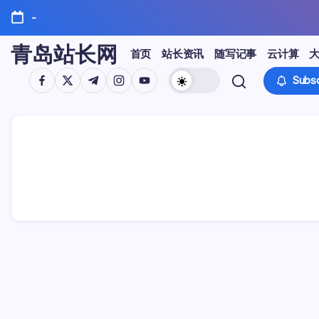
Skip
-
to
content
青岛站长网
首页
站长资讯
随写记事
云计算
https://www.facebook.com/
https://twitter.com/
https://t.me/
https://www.instagram.com/
https://youtube.com/
Subsc