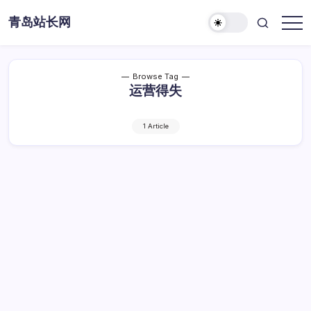
Skip
青岛站长网
to
content
Browse Tag
运营得失
1 Article
站长资讯深度解构：理清信息脉络，分析运
营得失
站
By
Dawei
1 Min Read
已关闭评论
长