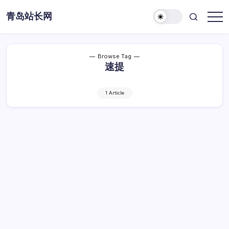
Skip
青岛站长网
to
content
Browse Tag
速提
1 Article
网站性能优化秘籍，速提用户体验
网
By
Dawei
1 Min Read
已关闭评论
站
性
网站性能优化秘籍，速提用户体验
能