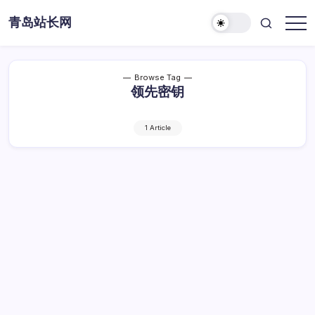
Skip
青岛站长网
to
content
Browse Tag
领先密钥
1 Article
站长领航破局：传媒激战中的制胜奇策与领
先密钥
站
By
Dawei
1 Min Read
已关闭评论
长