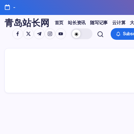
Skip
-
to
content
青岛站长网
首页
站长资讯
随写记事
云计算
https://www.facebook.com/
https://twitter.com/
https://t.me/
https://www.instagram.com/
https://youtube.com/
Subsc